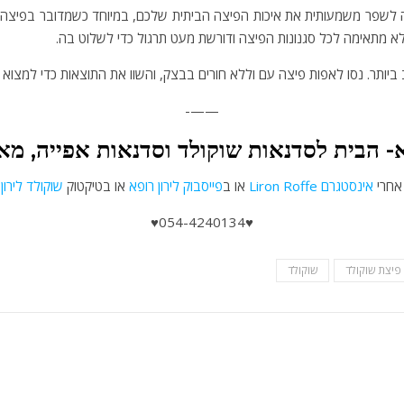
ה לשפר משמעותית את איכות הפיצה הביתית שלכם, במיוחד כשמדובר בפיצה דק
 לא מתאימה לכל סגנונות הפיצה ודורשת מעט תרגול כדי לשלוט בה.
ב ביותר. נסו לאפות פיצה עם וללא חורים בבצק, והשוו את התוצאות כדי למצו
——-
- הבית לסדנאות שוקולד וסדנאות אפייה, מא
אחרי
אינסטגרם Liron Roffe
או ב
פייסבוק לירון רופא
או בטיקטוק
שוקולד לירון
♥054-4240134♥
פיצת שוקולד
שוקולד