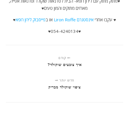
♥מתוק מתוק עם לירון רופא- הבית לסדנאות שוקולד וסדנאות אפייה,
מארזים מתוקים והמון טעים♥
♥ עקבו אחרי
אינסטגרם Liron Roffe
או ב
פייסבוק לירון רופא
♥
♥054-4240134♥
קודם
איך צובעים שוקולד?
חדש יותר
ציפוי שוקולד מבריק