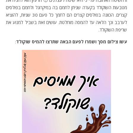
זו השיטה האהובה עלי כי היא שיטה לעצלנים 🙂 הרעיון הוא להניח את
מטבעות השוקולד בקערה שניתן לחמם בה במיקרוגל ולחמם בפולסים
קצרים. הכוונה בפולסים קצרים הם לחמך כל פעם 30 שניות, להוציא
לערבב וכך הלאה עד להמסה מוחלטת. עושים זאת בשביל למנוע את
שריפת השוקולד.
עשו צילום מסך ושמרו לפעם הבאה שתרצו להמיס שוקולד
: