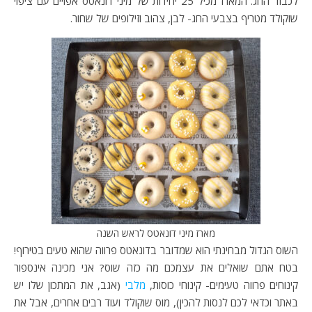
לכבוד החג. המארז מכיל 25 יחידות של מיני דונאטס אפויים עם ציפוי
שוקולד מטריף בצבעי החג- לבן, צהוב וזילופים של שחור.
מארז מיני דונאטס לראש השנה
השוס הגדול מבחינתי הוא שמדובר בדונאטס פרווה שהוא טעים בטירוף!
בטח אתם שואלים את עצמכם מה כזה שוס? אני מכינה אינספור
קינוחים פרווה טעימים- קינוחי כוסות,
מלבי
(אגב, את המתכון שלו יש
באתר וכדאי לכם לנסות להכין), מוס שוקולד ועוד רבים אחרים, אבל את