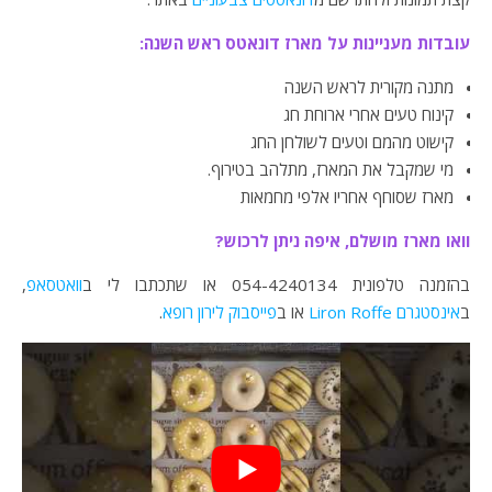
עובדות מעניינות על מארז דונאטס ראש השנה:
מתנה מקורית לראש השנה
קינוח טעים אחרי ארוחת חג
קישוט מהמם וטעים לשולחן החג
מי שמקבל את המארז, מתלהב בטירוף.
מארז שסוחף אחריו אלפי מחמאות
וואו מארז מושלם, איפה ניתן לרכוש?
בהזמנה טלפונית 054-4240134 או שתכתבו לי ב
וואטסאפ
,
ב
אינסטגרם Liron Roffe
או ב
פייסבוק לירון רופא
.