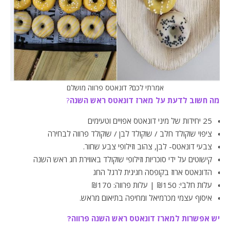
אמרתי לכם? דונאטס פרווה מושלם
מה חשוב לדעת על מארז דונאטס ראש השנה
?
25 יחידות של מיני דונאטס אפויים וטעימים
ציפוי שוקולד חלב / שוקולד לבן / שוקולד פרווה לבחירה
צבעי דונאטס- לבן, צהוב וזילופי צבע שחור.
קישוטים על ידי סוכריות וזילופי שוקולד באווירת חג ראש השנה
הדונאטס ארוז בקופסה חגיגית לרגל החג
עלות חלבי: ₪150 | עלות פרווה: ₪170
איסוף עצמי מכרמיאל ומחיפה בתיאום מראש.
יש אפשרות למארז דונאטס ראש השנה פרווה?