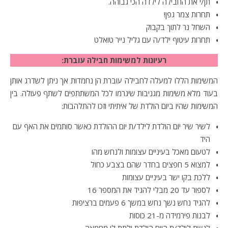
תן/י את החבילה לילדה הכי גבוהה.
תחרות צמר גפן!
השחל נר לתוך בקבוק
תחרות עיטוף ילד/ה עם גליל נייר טואלט
רעיונות למשימות חבילה עוברת:
המשימות הללו למעלה לחבילה עוברת הן נחמדות אך ניתן לשדרג אותן
בעוד מלא משימות מגניבות שיגרמו לכל המשתתפים לשתף פעולה. בין
המשימות שהיו ביום הולדת של איתיתי וזכו להתלהבות:
לשיר שיר יום הולדת לילד/ת יום ההולדת כאשר סותמים את האף עם
היד
לטעום מאכל בעיניים עצומות ולנחש מהו
למצוא 5 חפצים בחדר שהם בצבע כחול
ללכת בקו ישר בעיניים עצומות
לספור עד 20 מבלי להגיד את המספר 16
להגיד נחש נשך נחש במשך 6 פעמים ברציפות
לבנות פירמידה מ-21 כוסות