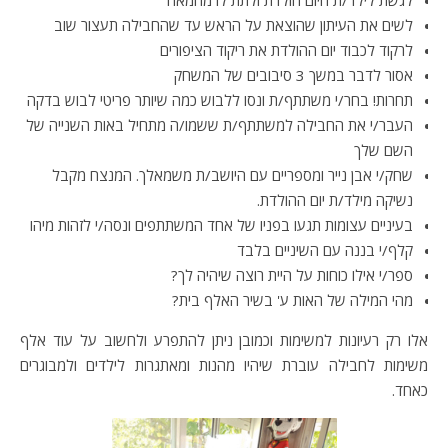
לגשת לילד/ת היום הולדת ולתת לו מחמאה
לשים את העיתון שהוצאת על הראש עד שהחבילה תעצור שוב
לרקוד לכבוד יום ההולדת את ריקוד הציפורים
אסור לדבר במשך 3 סיבובים של המשחק
תחרות! בחר/י משתתף/ת ונסו ללבוש כמה שיותר פריטי לבוש בדקה
העבר/י את החבילה למשתתף/ת ששמו/ה מתחיל באות השנייה של
השם שלך
שחק/י אבן נייר ומספריים עם היושב/ת משמאלך. המנצח מקבל
נשיקה מילד/ת יום ההולדת.
בעיניים עצומות תגעו בפניו של אחד המשתתפים ונסה/י לזהות מיהו
קלף/י בננה עם השיניים בלבד
ספר/י אילו כוחות על היית רוצה שיהיה לך?
מהי המילה של האות ע' בשיר האלף בית?
אלו רק רעיונות למשימות וכמובן ניתן להתפרע ולחשוב על עוד אלף
משימות לחבילה עוברת שיהיו מהנות ומאתגרות לילדים ולמבוגרים
כאחד.