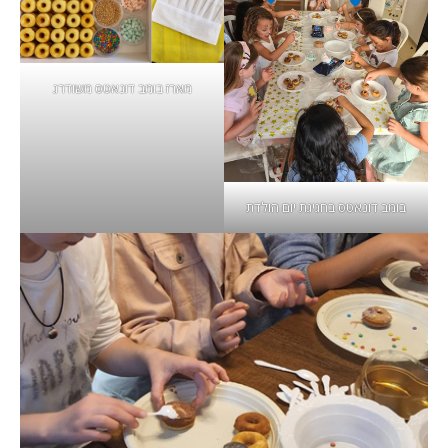
מארז בומב דונאטס משודרג
בומב דונאטס בחגיגת יום הולדת