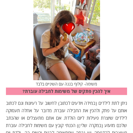
משימה- קילוף בננה עם השיניים בלבד
איך להכין פתקים של משימות לחבילה עוברת?
ניתן לתת לילדים (במידה ויודעים לכתוב) לחשוב על רעיונות וגם לכתוב
אותם על פתק ולהכין את החבילה עוברת. מדובר על אחלה תעסוקה
לילדים שיוצרת פעילות ליום הולדת. אם אתם מתעצלים או שהכתב
שלכם מזעזע (במקרה שלי:)) הכנתי קובץ עם משימות לחבילה עוברת
מעוצבות להדפסה. יש גרסה שמתאימה לבנות ורשום בה- ילדת יום