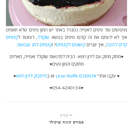
מחפשים עוד טיפים לאפייה נכונה? באתר יש המון טיפים שלא תאמינו
איך לא ידעתם את זה קודם! טיפים בנושא
שוקולד
, רעיונות ל
קינוחים
קלים להכנה
, איך יוצרים
קישוטים לקינוחים
? ו
קינוחים לחג שבועות
.
♥מתוק מתוק עם לירון רופא- הבית לסדנאות שוקולד ואפייה, מארזים
מתוקים והמון טעים♥
♥ עקבו אחרי
אינסטגרם Liron Roffe
או ב
פייסבוק לירון רופא
♥
♥054-4240134♥
קודם
סמורס קינוח שוקולד