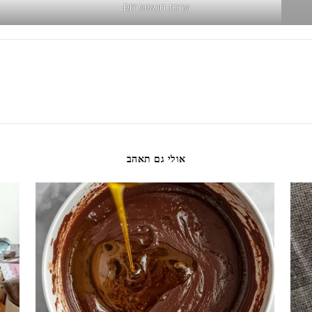
ערכת דונאטס DIY
אולי גם תאהב