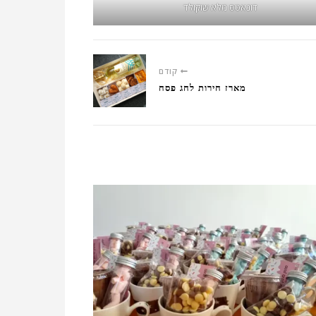
דונאטס מלא שוקולד
קודם
מארז חירות לחג פסח