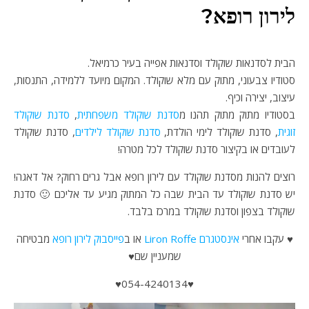
לירון רופא?
הבית לסדנאות שוקולד וסדנאות אפייה בעיר כרמיאל.
סטודיו צבעוני, מתוק עם מלא שוקולד. המקום מיועד ללמידה, התנסות,
עיצוב, יצירה וכיף.
בסטודיו מתוק מתוק תהנו מ
סדנת שוקולד משפחתית
,
סדנת שוקולד
זוגית
, סדנת שוקולד לימי הולדת,
סדנת שוקולד לילדים
, סדנת שוקולד
לעובדים או בקיצור סדנת שוקולד לכל מטרה!
רוצים להנות מסדנת שוקולד עם לירון רופא אבל גרים רחוק? אל דאגה!
יש סדנת שוקולד עד הבית שבה כל המתוק מגיע עד אליכם 🙂 סדנת
שוקולד בצפון וסדנת שוקולד במרכז בלבד.
♥ עקבו אחרי
אינסטגרם Liron Roffe
או ב
פייסבוק לירון רופא
מבטיחה
שמעניין שם♥
♥054-4240134♥