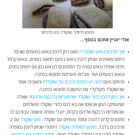
מתכון לרוזלך שוקולד כמו בלנדוור
אולי יעניין אתכם בנוסף…
איך מכינים גנאש שוקולד?
האם ניתן להכין גנאש בטעמים שונים?
הייתם מאמינים שניתן להכין גנאש בטעם חמאת בוטנים, גנאש קרמל
מלוח ואפילו גנאש קפה? כל המתכונים לגנאש נכון עם יחסים נכונים,
גנאש בטעמים ועוד עובדות מעניינות תמצאו בכתבה.
תהיתם פעם
למה יש כתמים לבנים על שוקולד
? והאם זה אומר
שהשוקולד מקולקל? את התשובה תמצאו בכתבה.
איך ניתן להכין כדורי שוקולד שהסוכריות נדבקות אליהם
? שאלה
שמעסיקה המון אנשים! אם בא לכם כדורי שוקולד מושלמים
שהסוכריות נדבקות אליהם בקלות, יש לי נוסחה פשוטה עבורכם 🙂
מתכונים קלים להכנה וסופר טעימים עם שוקולד-
מוס שוקולד
עם 2
מרכיבים בלבד,
מתכון לסופלה שוקולד
היסטרי שניתן להכין כסופלה
שוקולד חלבי וגם כסופלה שוקולד פרווה,
מתכון לרוזלך כמו בלנדוור