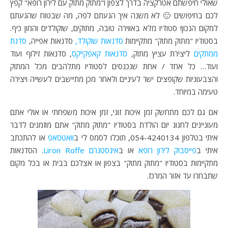
שאולי חיפשתם אטרקציה בדרך לצפון ו"מתוק מתוק עם לירון רופא" קפץ
לכם בחיפושים 🙂 לא משנה איך הגעתם לפה, מה שבטוח שהגעתם
למקום הנכון! סטודיו מלא באווירה טובה, מתוקים, שוקולדים והמון כיף.
בסטודיו "מתוק מתוק" מתקיימות
סדנאות שוקולד,
סדנאות אפייה,
סדנת
ממתקים
ליצירת עציץ מתוק,
סדנאות קאפקייקס
, סדנאות זילוף ועוד
ועוד… כל אחד / אחת שנכנסים לסטודיו מתלהבים מכל המתוק
והצבעוניות שקופצים ישר לעיניים ולאחר מכן מתיישבים לעשייה ויצירה
טעימה במיוחד.
אם גם לכם מתחשק זמן איכות זוגי, זמן איכות משפחתי או אולי אתם
מעוניינים לחגוג יום הולדת בסטודיו "מתוק מתוק" אתם מוזמנים לדבר
איתי בטלפון 054-4240134, תוכלו לסמס לי ב
וואטסאפ
או להתכתב
איתי ב
פייסבוק לירון רופא
או ב
אינסטגרם Liron Roffe
. הסדנאות
מתקיימות בסטודיו "מתוק מתוק" בצפון או אצלכם בבית או בכל מקום
שתבחרו עד אזור המרכז.