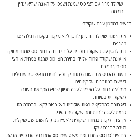
שוקולד מריר עם חצי כוס שמנת ושפכו על העוגה שהיא עדיין
חמימה.
דגשים למתכון עוגת שוקולד:
את העוגת שוקולד הזו ניתן להכין ללא מיקסר בקערה רגילה עם
מטרפה.
ניתן להכין עוגת שוקולד חלבית על ידי בחירה בחצי כוס שמנת מתוקה
או עוגת שוקולד פרווה על ידי בחירת חצי כוס שמנת צמחית או חצי
כוס מיץ תפוזים.
חשוב להכניס את העוגה לתנור קר ולא לחמם מראש כמו שרגילים
לעשות במתכונים של קינוחים.
ממליצה בחום על הציפוי לעוגה מכיוון שהוא הופך את העוגה
לשוקולדית במיוחד.
לא חובה להחליף 2 כפות שוקולית ב-2 כפות קקאו. ההמרה הזו
גורמת לעוגה להיות יותר שוקולדית בעיני.
אין צורך לקנות במיוחד שוקולית לאפייה. ניתן להשתמש בשוקולית
רגילה להכנת שוקו.
אם אין לכם כוס קמח תופח פשוט שימו כוס קמח רגיל עם כפית אבקת