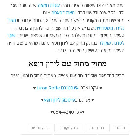
יש 2 מארזי DIY ששווה להכיר- מארז
עוגיות חמאה
שנה טובה שכל
ילד יוכל לעצב ולקשט לבדו ו
מארז דונאטס
DIY.
מחפשים מתנה מקורית לראש השנה? יש לי 2 רעיונות עבורכם!
מארז
גלידה משפחתית
שבו יש את כל מה שצריך כדי להכין פיצת גלידה
טעימה בטירוף- מתנה מושלמת לכל המשפחה. אופציה שנייה-
שובר
לסדנת שוקולד
במתוק מתוק עם לירון רופא. מתנה שהיא בעצם חוויה
טעימה מלאה בעשייה, למידה וכיף גדול.
מתוק מתוק עם לירון רופא
הבית לסדנאות שוקולד וסדנאות אפייה, מארזים מתוקים והמון טעים
♥ עקבו אחרי
אינסטגרם Liron Roffe
♥
♥ אני גם ב
פייסבוק לירון רופא
♥
♥054-4240134♥
חג שמח
מתנה לחג
מתנה מקורית
מתנה סמלית