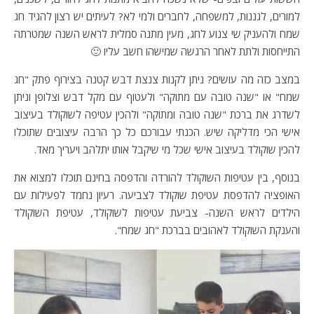
למורים, לגננות, למשפחה, לחברים ולמי לא? לעיתים יש רצון להגיד חג
שמח ולהעניק שי צנוע לחג, מעין מתנה סמלית לראש השנה שמטרתה
התייחסות ולתת לאחר הרגשה שמישהו חשב עליו 🙂
במצב כזה מה עושים? ניתן לקנות צנצת דבש קטנה בצירוף פתק "חג
שמח" או "שנה טובה עם מתוקה" ולעטוף עם מקל דבש וצלופן וניתן
לשדרג את ברכת "שנה טובה ומתוקה" ולהכין עטיפה לשוקולד בעיצוב
אישי הכי מדליקה שיש. הכנתי עבורכם כל כך הרבה עיצובים שתוכלו
להכין שוקולד בעיצוב אישי שכל מי שיקבל אותו יתלהב ויעריך מאד.
בנוסף, בין עטיפות השוקולד להורדה והדפסה בחינם תוכלו למצוא את
האופציה להדפסת עטיפת שוקולד לצביעה. רעיון נחמד לפעילות עם
הילדים לראש השנה- צביעת עטיפות לשוקולד, עטיפת השוקולד
והענקת השוקולד לאהובים בברכת "חג שמח".