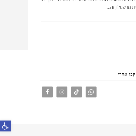
רית מרשמלו, זה…
בו אחרי
פתח סרגל