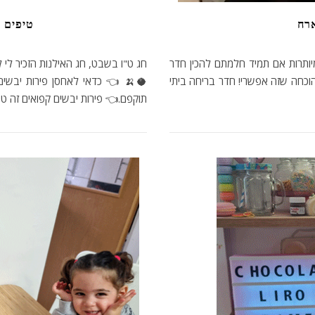
ארח
טיפים 
יותרות אם תמיד חלמתם להכין חדר
חג ט"ו בשבט, חג האילנות הזכיר לי 
וכחה שזה אפשרי! חדר בריחה ביתי
🥥🍌 👈 כדאי לאחסן פירות יבשים 
תוקפם.👈 פירות יבשים קפואים זה טעי