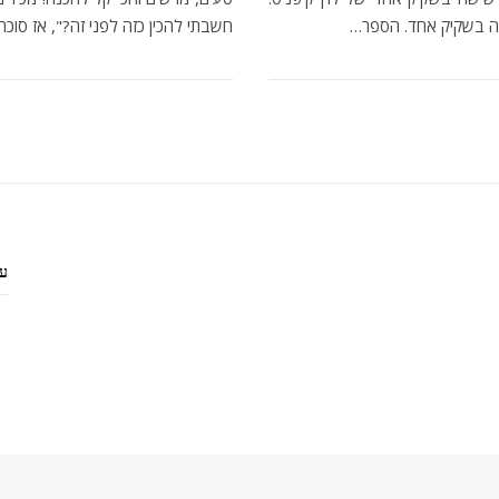
שה בשקיק אחד. הספר…
חשבתי להכין כזה לפני זה?", אז סוכ
עק