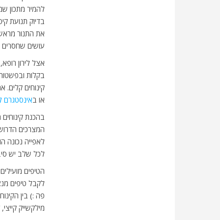
להמיר מתכון שמ
בדיוק תנועת קי
את התנור מראש?
עושים שחסרים מ
אצל לירון רופא
בקלות ובפשטות 
קינוחים קלים. 
או ב
אינסטגרם לי
בהכנת קינוחים 
המצרכים הדרושים
לאפייה נכונה הו
לכל שלב יש סיב
הטיפים מועילים 
לקבל טיפים מנצח
פה :) בין הקינו
מילקשייק קייצי, 