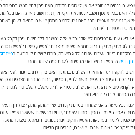
ופיע בו גרמים לכוסות? אם אין לי כוסות מדידה, האם ניתן להשתמש בכוס חד 
פול? האם בכל מתכון חשוב לנפות את הקמח? (רמז: חשוב מאד), האם בכל מתכ
 איך נמנעים מאפיית יתר? האם ניתן להמיר מתכון שיש בו חמאה לשמן באותה
צרכים מסוימים לעוגה?
, אין לא נעים או "פדיחות לשאול" וכל שאלה נחשבת ללגיטימית. ניתן לקבל מ
בבלוג מתוק מתוק. בבלוג תמצאו טיפים מנצחים לאפייה, טיפים לאפייה נכונה 
אם נתקלתם בעוד שאלות שנותרו ללא תשובה, תוכלו לשלוח לי הודעה ב
פייסבוק iron Roffe
רון רופא
או אפילו במייל ואני מבטיחה לענות כמה שיותר מהר!
חשוב להקפיד על ההוראות והשלבים במתכון. האם צריך לחמם תנור לפני האפי
 להכנת הקינוח? באפייה חשוב לדייק בכמויות, בחום התנור ובמצרכים ולכן הט
א לקרוא טוב את המתכון ואת שלביו. נסו לא לדלג משלב לשלב כדי לנסות "לחס
ה מסוימת שבגללה הוא נוצר.
עבורכם? מעולה, אני שמחה! בסדנת קינוחים שלי "מתוק מתוק עם לירון רופא", י
ים לאפייה וילמדו להכין בכוחות עצמם קינוחים מרשימים שישאירו אפילו אתכם
חים שניתן ללמוד בסדנאות האפייה והקינוחים: מגנומים, דונאטס, ביצת הפתעה,
זילופי קצפת בצורות שונות- שושנים, כוכבים וכן הלאה.