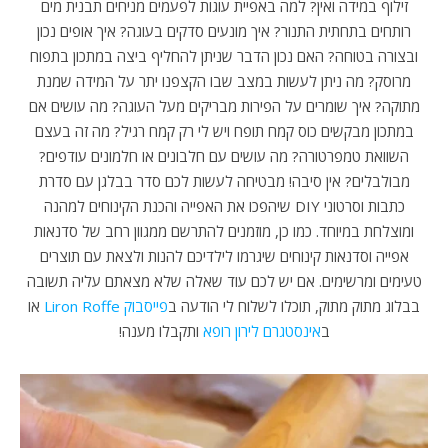
זילוף במידה ואין? למה באפיית עוגות לפעמים מניחים תבנית מים
רותחים בתחתית התנור? איך מונעים סדקים בעוגה? איך אופים נכון
ובצורה בטוחה? האם נכון הדבר שניתן להחליף ביצה במתכון בתפוח
מרוסק? מה ניתן לעשות במצב שבו הקצפנו יתר על המידה שמנת
מתוקה? איך שומרים על הפירות מבריקים מעל העוגה? מה עושים אם
במתכון מבקשים כוס קמח תופח ויש לי רק קמח רגיל?
מה זה בעצם
השוואת טמפרטורה? מה עושים עם חלבונים או חלמונים עודפים?
מבולבלים? אין סיבה! מבטיחה לעשות לכם סדר בבלגן עם סדרת
כתבות וסרטוני DIY שיהפכו את האפייה והכנת הקינוחים למהנה
ומוצלחת במיוחד. כמו כן, מוזמנים להתרשם ממגוון רחב של סדנאות
אפייה וסדנאות קינוחים שיגרמו לילדיכם להנות ולצאת עם תוצרים
טעימים ומרשימים. אם יש לכם עוד שאלה שלא מצאתם עליה תשובה
בבלוג מתוק מתוק, תוכלו לשלוח לי הודעה ב
פייסבוק Liron Roffe
או
ב
אינסטגרם לירון רופא
ותקבלו מענה!