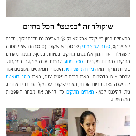
שוקולד זה *כמעט* הכל בחיים
מתעסקת המון בשוקולד אבל לא רק 🙂 מעבירה גם סדנת זילוף, סדנת
קאפקייקס,
סדנת עציץ מתוק
שבכולן יש שוקולד (כי ככה זה שאני מכורה
לשוקולד) ועוד המון אלמנטים מתוקים במיוחד. בנוסף, מכינה מארזים
מתוקים למתנות מקוריות-
ספל מתוק
להכנת עוגה שוקולד במיקרוגל
בפחות מדקה, מארז
גלידה משפחתית
היסטרי, דונאטסים מעוצבים ועוד
ערכות DIY מדהימות- מארז הכנת דונאטס DIY, מארז
בומב דונאטס
להפעלה עצמית ביום הולדת, מארזי שוקולד על מקל ועוד רבים אחרים.
ניתן להיכנס לכאן-
מארזים מתוקים
כדי לראות את מבחר האופציות
המדהימות.