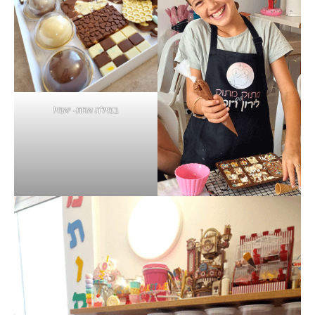
במילה אחת- יאמי!