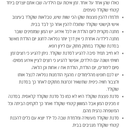
כאלו שהן אחד על אחד. זמן איכות עם הילד/ה שבו אתם יוצרים ביחד
קינוחי שוקולד טעימים.
תלמדו להכין פצצות שוקו הכי שוות שיש, טבלאות שוקולד בעיצוב
אישי וקישוטי שוקולד שתוכלו להכין אחר כך לבד בבית.
מתנה מקורית ליום הולדת או לכל אירוע. יש המון שמזמינים שובר
מתנה לילד/ה אחרת כי אין דרך יותר נפלאה לחגוג יום הולדת מאשר
בסדנת שוקולד במתוק מתוק עם לירון רופא.
לא חייב תמיד סיבה להגיע לסדנת שוקולד. ניתן להגיע כי רוצים זמן
חוויתי ושונה עם הילדים, אפשר להגיע כי רוצים לציין אירוע מסוים-
סיום לימודים, יום הולדת, הולדת אח / אחות וכן הלאה.
יש לכם חופש מהלימודים / מהגן? הזדמנות נפלאה לנצל אותו
ולצבור חוויה כיפית שתשאיר זכרונות מתוקים לאחר כך בסדנת
שוקולד.
סדנת פצצת שוקולד היא לא כמו כל סדנת שוקולד קלאסית. בסדנה
זו מכינים המון אבל המווווון קינוחי שוקולד ואחר כך לוקחים הביתה וכל
המשפחה נהנית מהם.
סדנת שוקולד מעשירה ומלמדת שבה כל ילד יוצא עם כלים להכנת
קינוחי שוקולד מגניבים בבית.